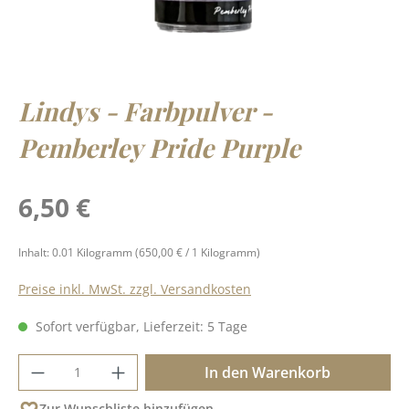
Lindys - Farbpulver -
Pemberley Pride Purple
Regulärer Preis:
6,50 €
Inhalt:
0.01 Kilogramm
(650,00 € / 1 Kilogramm)
Preise inkl. MwSt. zzgl. Versandkosten
Sofort verfügbar, Lieferzeit: 5 Tage
Produkt Anzahl: Gib den gewünschten Wer
In den Warenkorb
Zur Wunschliste hinzufügen