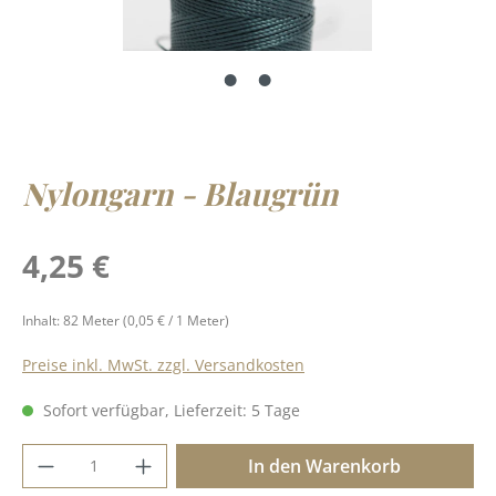
Nylongarn - Blaugrün
Regulärer Preis:
4,25 €
Inhalt:
82 Meter
(0,05 € / 1 Meter)
Preise inkl. MwSt. zzgl. Versandkosten
Sofort verfügbar, Lieferzeit: 5 Tage
Produkt Anzahl: Gib den gewünschten Wer
In den Warenkorb