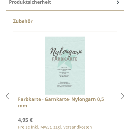
Produktsicherheit
Produktgalerie überspringen
Zubehör
Farbkarte - Garnkarte- Nylongarn 0,5
mm
Regulärer Preis:
4,95 €
Preise inkl. MwSt. zzgl. Versandkosten