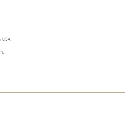
n USA
nn.