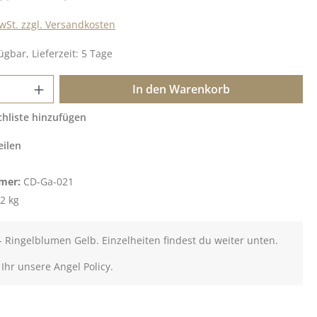
MwSt. zzgl. Versandkosten
ügbar, Lieferzeit: 5 Tage
 Anzahl: Gib den gewünschten Wert ein o
In den Warenkorb
hliste hinzufügen
eilen
mer:
CD-Ga-021
2 kg
 Ringelblumen Gelb. Einzelheiten findest du weiter unten.
 Ihr unsere Angel Policy.