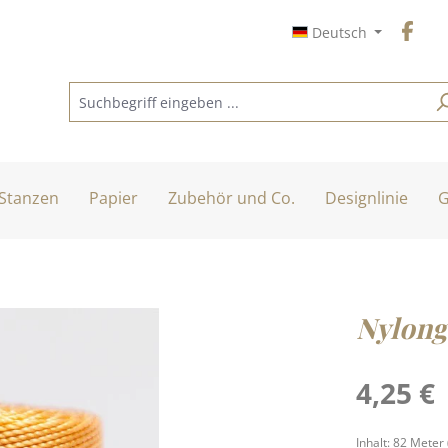
Deutsch
Stanzen
Papier
Zubehör und Co.
Designlinie
G
Nylong
Regulärer Pre
4,25 €
Inhalt:
82 Meter