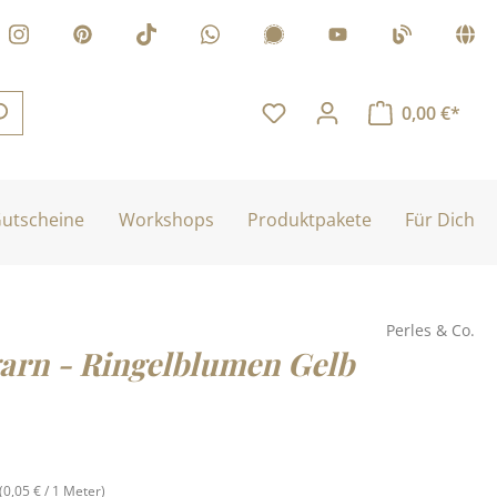
0,00 €*
utscheine
Workshops
Produktpakete
Für Dich
Perles & Co.
arn - Ringelblumen Gelb
is:
(0,05 € / 1 Meter)