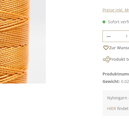
Preise inkl. 
Sofort verf
Produkt
Zur Wunsc
Produkt t
Produktnum
Gewicht:
0.02
Nylongarn -
HIER
findet