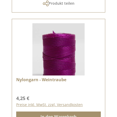
Produkt teilen
Nylongarn - Weintraube
Regulärer Preis:
4,25 €
Preise inkl. MwSt. zzgl. Versandkosten
In den Warenkorb