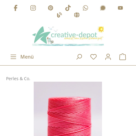
Zum Hauptinhalt springen
Menü
Perles & Co.
Bildergalerie überspringen