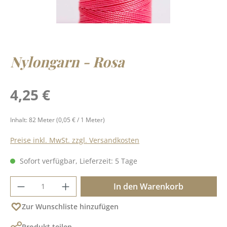
Nylongarn - Rosa
Regulärer Preis:
4,25 €
Inhalt:
82 Meter
(0,05 € / 1 Meter)
Preise inkl. MwSt. zzgl. Versandkosten
Sofort verfügbar, Lieferzeit: 5 Tage
Produkt Anzahl: Gib den gewünschten Wer
In den Warenkorb
Zur Wunschliste hinzufügen
Produkt teilen