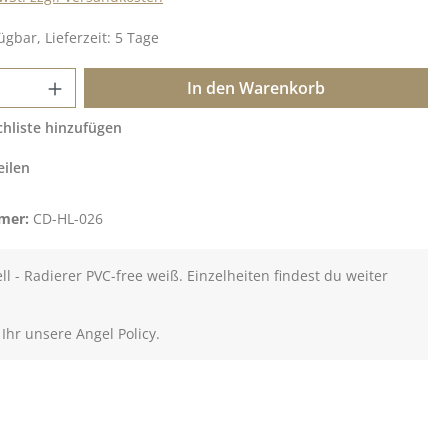
ügbar, Lieferzeit: 5 Tage
 Anzahl: Gib den gewünschten Wert ein o
In den Warenkorb
hliste hinzufügen
eilen
mer:
CD-HL-026
ll - Radierer PVC-free weiß. Einzelheiten findest du weiter
 Ihr unsere Angel Policy.