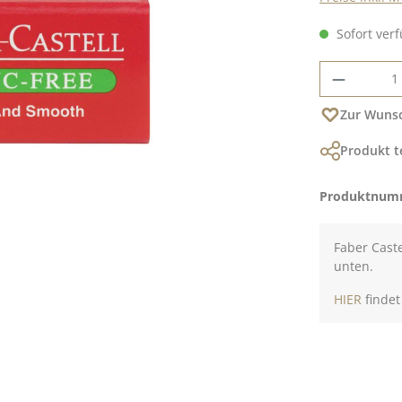
Sofort verf
Produkt
Zur Wunsc
Produkt t
Produktnum
Faber Caste
unten.
HIER
findet