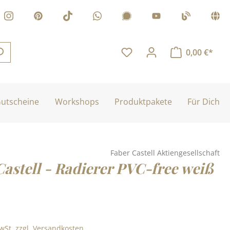
0,00 €*
utscheine
Workshops
Produktpakete
Für Dich
Faber Castell Aktiengesellschaft
Castell - Radierer PVC-free weiß
is:
MwSt. zzgl. Versandkosten