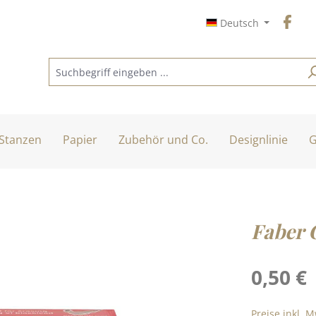
Deutsch
Stanzen
Papier
Zubehör und Co.
Designlinie
G
Faber 
Regulärer Pre
0,50 €
Preise inkl. 