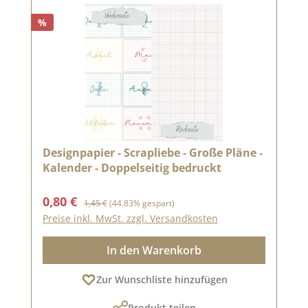
%
Designpapier - Scrapliebe - Große Pläne -
Kalender - Doppelseitig bedruckt
Verkaufspreis:
Regulärer Preis:
0,80 €
1,45 €
(44.83% gespart)
Preise inkl. MwSt. zzgl. Versandkosten
In den Warenkorb
Zur Wunschliste hinzufügen
Produkt teilen