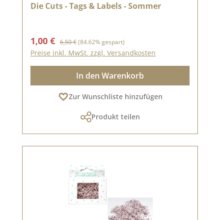
Die Cuts - Tags & Labels - Sommer
Verkaufspreis:
Regulärer Preis:
1,00 €
6,50 €
(84.62% gespart)
Preise inkl. MwSt. zzgl. Versandkosten
In den Warenkorb
Zur Wunschliste hinzufügen
Produkt teilen