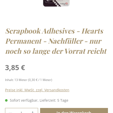
Scrapbook Adhesives - Hearts
Permanent - Nachfüller - nur
noch so lange der Vorrat reicht
Regulärer Preis:
3,85 €
Inhalt:
13 Meter
(0,30 € / 1 Meter)
Preise inkl. MwSt. zzgl. Versandkosten
Sofort verfügbar, Lieferzeit: 5 Tage
Produkt Anzahl: Gib den gewünschten Wer
In den Warenkorb