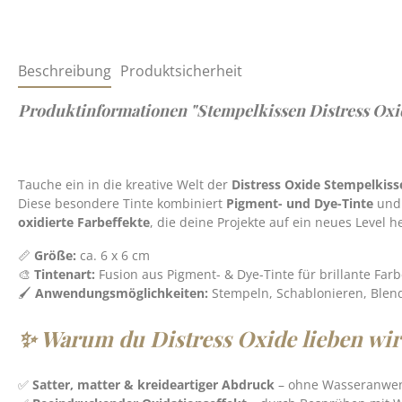
Beschreibung
Produktsicherheit
Produktinformationen "Stempelkissen Distress Oxid
Tauche ein in die kreative Welt der
Distress Oxide Stempelkiss
Diese besondere Tinte kombiniert
Pigment- und Dye-Tinte
und 
oxidierte Farbeffekte
, die deine Projekte auf ein neues Level h
📏
Größe:
ca. 6 x 6 cm
🎨
Tintenart:
Fusion aus Pigment- & Dye-Tinte für brillante Far
🖌️
Anwendungsmöglichkeiten:
Stempeln, Schablonieren, Blend
✨ Warum du Distress Oxide lieben wir
✅
Satter, matter & kreideartiger Abdruck
– ohne Wasseranwe