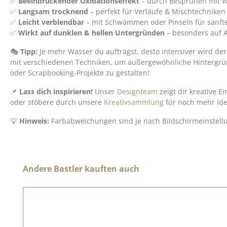
✅
Beeindruckender Oxidationseffekt
– durch Besprühen mit Wa
✅
Langsam trocknend
– perfekt für Verläufe & Mischtechniken
✅
Leicht verblendbar
– mit Schwämmen oder Pinseln für sanft
✅
Wirkt auf dunklen & hellen Untergründen
– besonders auf A
🎭
Tipp:
Je mehr Wasser du aufträgst, desto intensiver wird der
mit verschiedenen Techniken, um außergewöhnliche Hintergrü
oder Scrapbooking-Projekte zu gestalten!
📌
Lass dich inspirieren!
Unser
Designteam
zeigt dir kreative E
oder stöbere durch unsere
Kreativsammlung
für noch mehr Ide
💡
Hinweis:
Farbabweichungen sind je nach Bildschirmeinstell
Produktgalerie überspringen
Andere Bastler kauften auch