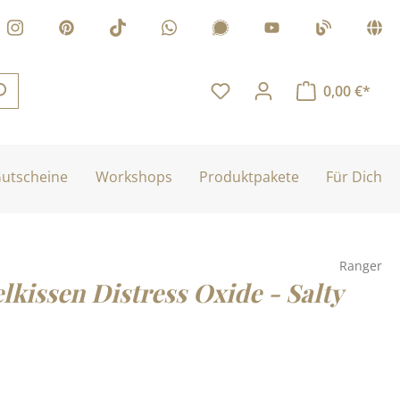
0,00 €*
utscheine
Workshops
Produktpakete
Für Dich
Ranger
lkissen Distress Oxide - Salty
is: