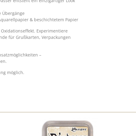
sser entsteht ein einzigartiger Look
e Übergänge
quarellpapier & beschichtetem Papier
 Oxidationseffekt. Experimentiere
nde für Grußkarten, Verpackungen
insatzmöglichkeiten –
en.
ung möglich.