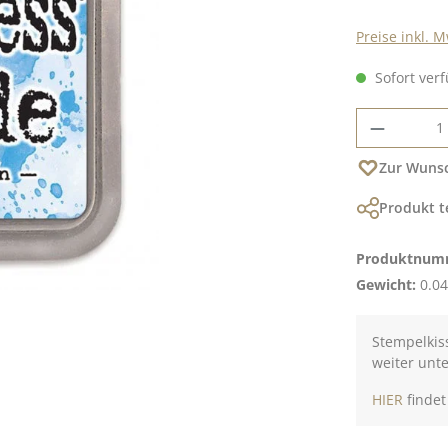
Preise inkl. 
Sofort verf
Produkt
Zur Wunsc
Produkt t
Produktnum
Gewicht:
0.04
Stempelkiss
weiter unt
HIER
findet