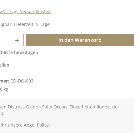
MwSt. zzgl. Versandkosten
ügbar, Lieferzeit: 5 Tage
 Anzahl: Gib den gewünschten Wert ein o
In den Warenkorb
hliste hinzufügen
eilen
mer:
CD-DO-003
8 kg
en Distress Oxide - Salty Ocean. Einzelheiten findest du
en.
 Ihr unsere Angel Policy.