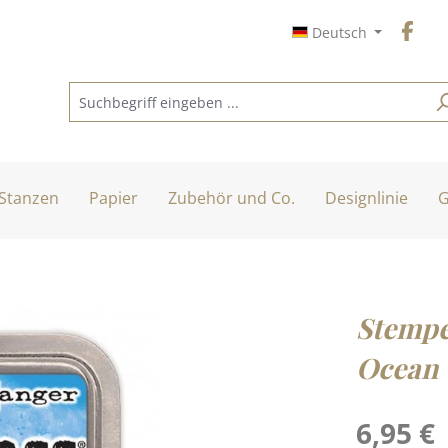
Deutsch
Stanzen
Papier
Zubehör und Co.
Designlinie
G
Stempe
Ocean
Regulärer Pre
6,95 €