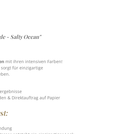
e - Salty Ocean"
en
mit ihren intensiven Farben!
sorgt für einzigartige
eben.
bergebnisse
en & Direktauftrag auf Papier
st:
ndung