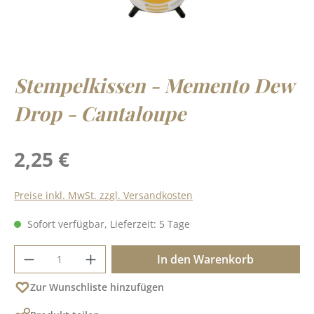
Stempelkissen - Memento Dew
Drop - Cantaloupe
Regulärer Preis:
2,25 €
Preise inkl. MwSt. zzgl. Versandkosten
Sofort verfügbar, Lieferzeit: 5 Tage
Produkt Anzahl: Gib den gewünschten Wer
In den Warenkorb
Zur Wunschliste hinzufügen