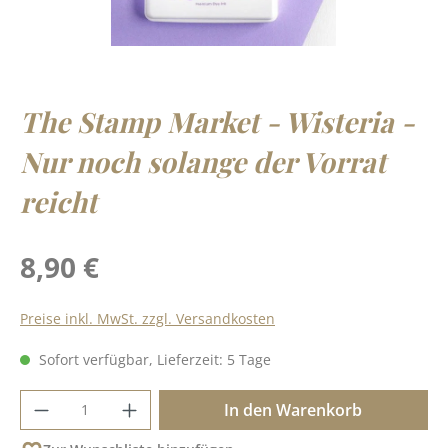
The Stamp Market - Wisteria -
Nur noch solange der Vorrat
reicht
Regulärer Preis:
8,90 €
Preise inkl. MwSt. zzgl. Versandkosten
Sofort verfügbar, Lieferzeit: 5 Tage
Produkt Anzahl: Gib den gewünschten Wer
In den Warenkorb