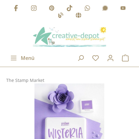
Zum Hauptinhalt springen
Menü
The Stamp Market
Bildergalerie überspringen