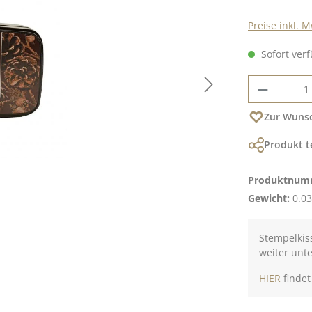
Preise inkl. 
Sofort verf
Produkt
Zur Wunsc
Produkt t
Produktnum
Gewicht:
0.03
Stempelkiss
weiter unt
HIER
findet