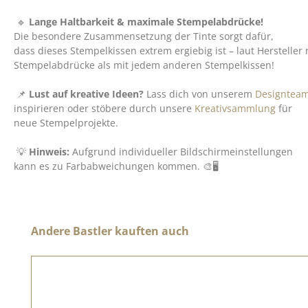
🔹
Lange Haltbarkeit & maximale Stempelabdrücke!
Die besondere Zusammensetzung der Tinte sorgt dafür,
dass dieses Stempelkissen extrem ergiebig ist – laut Hersteller
Stempelabdrücke als mit jedem anderen Stempelkissen!
📌
Lust auf kreative Ideen?
Lass dich von unserem
Designtea
inspirieren oder stöbere durch unsere
Kreativsammlung
für
neue Stempelprojekte.
💡
Hinweis:
Aufgrund individueller Bildschirmeinstellungen
kann es zu Farbabweichungen kommen. 🎨🖥️
Produktgalerie überspringen
Andere Bastler kauften auch