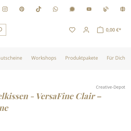
0,00 €*
utscheine
Workshops
Produktpakete
Für Dich
Creative-Depot
lkissen - VersaFine Clair –
ne
is: