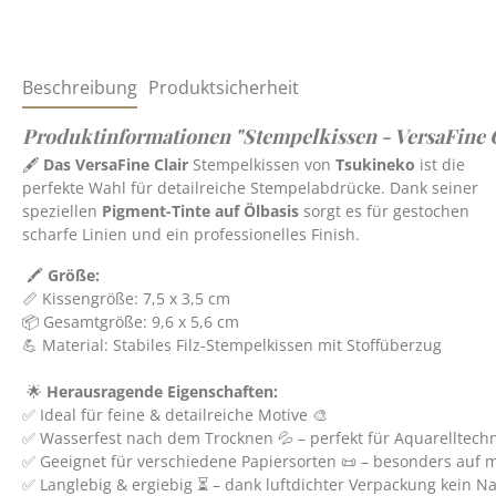
Beschreibung
Produktsicherheit
Produktinformationen "Stempelkissen - VersaFine C
🖋️
Das VersaFine Clair
Stempelkissen von
Tsukineko
ist die
perfekte Wahl für detailreiche Stempelabdrücke. Dank seiner
speziellen
Pigment-Tinte auf Ölbasis
sorgt es für gestochen
scharfe Linien und ein professionelles Finish.
🖍️
Größe:
📏 Kissengröße: 7,5 x 3,5 cm
📦 Gesamtgröße: 9,6 x 5,6 cm
💪 Material: Stabiles Filz-Stempelkissen mit Stoffüberzug
🌟
Herausragende Eigenschaften:
✅ Ideal für feine & detailreiche Motive 🎨
✅ Wasserfest nach dem Trocknen 💦 – perfekt für Aquarelltech
✅ Geeignet für verschiedene Papiersorten 📜 – besonders auf 
✅ Langlebig & ergiebig ⏳ – dank luftdichter Verpackung kein Na