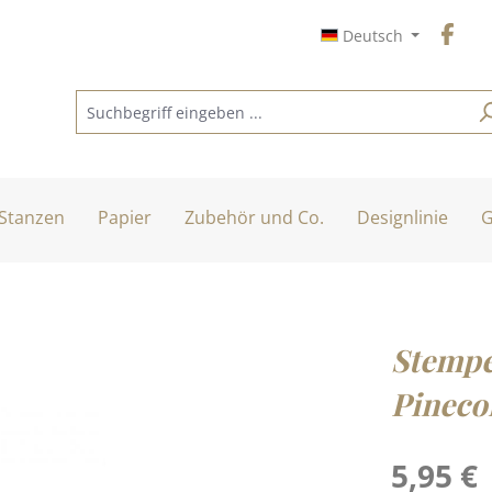
Deutsch
Stanzen
Papier
Zubehör und Co.
Designlinie
G
Stempe
Pineco
Regulärer Pre
5,95 €