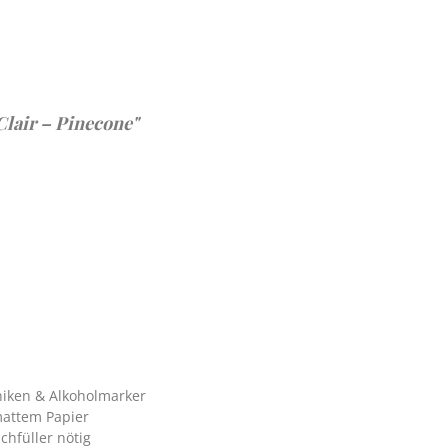
lair – Pinecone"
niken & Alkoholmarker
mattem Papier
chfüller nötig