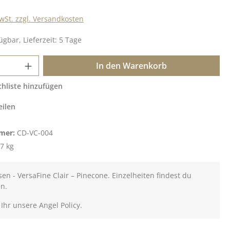
MwSt. zzgl. Versandkosten
ügbar, Lieferzeit: 5 Tage
 Anzahl: Gib den gewünschten Wert ein o
In den Warenkorb
hliste hinzufügen
eilen
mer:
CD-VC-004
7 kg
en - VersaFine Clair – Pinecone. Einzelheiten findest du
en.
 Ihr unsere Angel Policy.