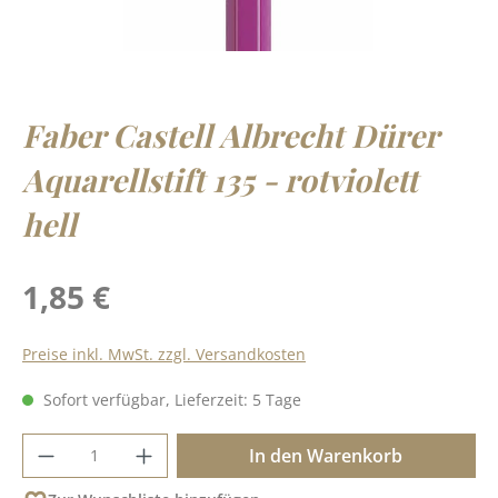
Faber Castell Albrecht Dürer
Aquarellstift 135 - rotviolett
hell
Regulärer Preis:
1,85 €
Preise inkl. MwSt. zzgl. Versandkosten
Sofort verfügbar, Lieferzeit: 5 Tage
Produkt Anzahl: Gib den gewünschten Wer
In den Warenkorb