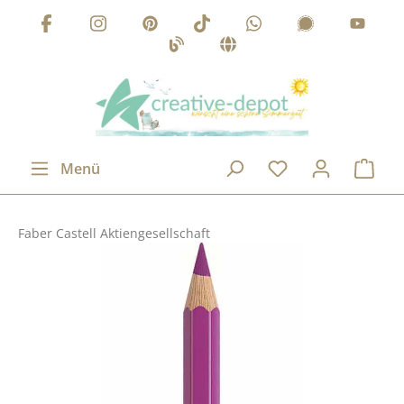
Zum Hauptinhalt springen
Menü
Faber Castell Aktiengesellschaft
Bildergalerie überspringen