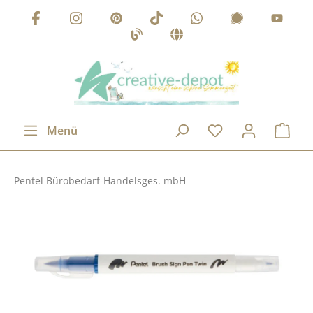
Zum Hauptinhalt springen
Menü
Pentel Bürobedarf-Handelsges. mbH
Bildergalerie überspringen