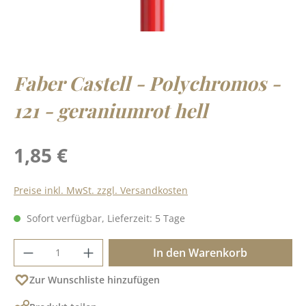
Faber Castell - Polychromos -
121 - geraniumrot hell
Regulärer Preis:
1,85 €
Preise inkl. MwSt. zzgl. Versandkosten
Sofort verfügbar, Lieferzeit: 5 Tage
Produkt Anzahl: Gib den gewünschten Wer
In den Warenkorb
Zur Wunschliste hinzufügen