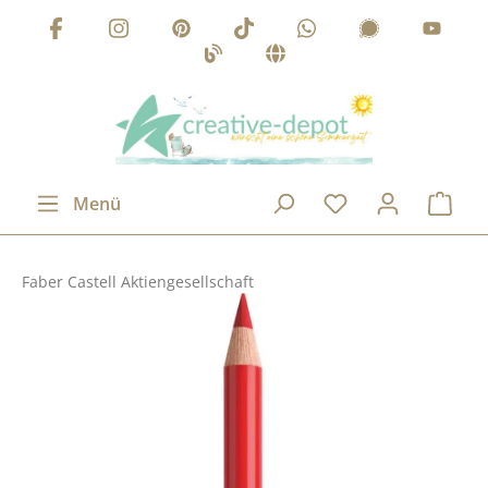
Zum Hauptinhalt springen
Menü
Faber Castell Aktiengesellschaft
Bildergalerie überspringen