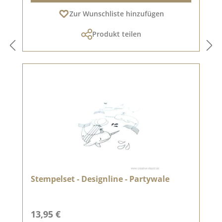
Zur Wunschliste hinzufügen
Produkt teilen
Stempelset - Designline - Partywale
Regulärer Preis:
13,95 €