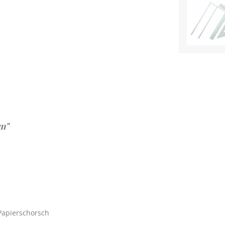
mm"
 Papierschorsch