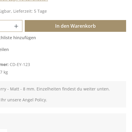
ügbar, Lieferzeit: 5 Tage
 Anzahl: Gib den gewünschten Wert ein o
In den Warenkorb
hliste hinzufügen
eilen
mer:
CD-EY-123
7 kg
urry - Matt - 8 mm. Einzelheiten findest du weiter unten.
 Ihr unsere Angel Policy.