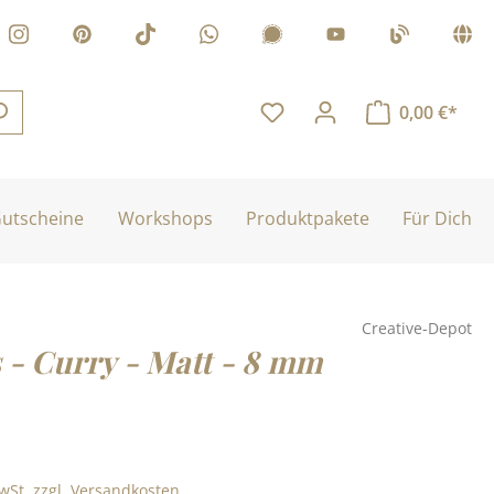
0,00 €*
utscheine
Workshops
Produktpakete
Für Dich
Creative-Depot
s - Curry - Matt - 8 mm
is:
MwSt. zzgl. Versandkosten