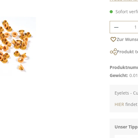
Sofort verf
Produkt
Zur Wunsc
Produkt t
Produktnum
Gewicht:
0.01
Eyelets - C
HIER
findet
Unser Tipp