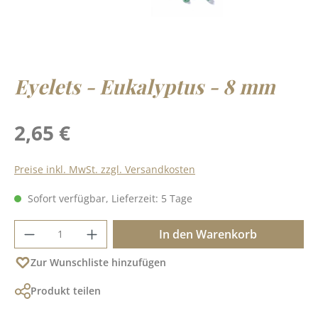
Eyelets - Eukalyptus - 8 mm
Regulärer Preis:
2,65 €
Preise inkl. MwSt. zzgl. Versandkosten
Sofort verfügbar, Lieferzeit: 5 Tage
Produkt Anzahl: Gib den gewünschten Wer
In den Warenkorb
Zur Wunschliste hinzufügen
Produkt teilen