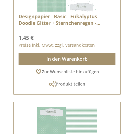
Designpapier - Basic - Eukalyptus -
Doodle Gitter + Sternchenregen -
Doppelseitig bedruckt
Regulärer Preis:
1,45 €
Preise inkl. MwSt. zzgl. Versandkosten
In den Warenkorb
Zur Wunschliste hinzufügen
Produkt teilen