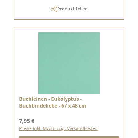
Produkt teilen
Buchleinen - Eukalyptus -
Buchbindeliebe - 67 x 48 cm
Regulärer Preis:
7,95 €
Preise inkl. MwSt. zzgl. Versandkosten