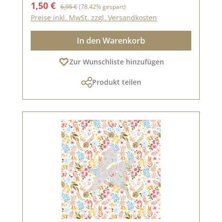
Verkaufspreis:
Regulärer Preis:
1,50 €
6,95 €
(78.42% gespart)
Preise inkl. MwSt. zzgl. Versandkosten
In den Warenkorb
Zur Wunschliste hinzufügen
Produkt teilen