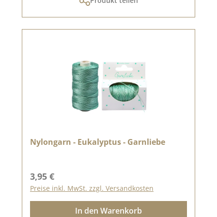
Produkt teilen
Nylongarn - Eukalyptus - Garnliebe
Regulärer Preis:
3,95 €
Preise inkl. MwSt. zzgl. Versandkosten
In den Warenkorb