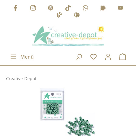
Zum Hauptinhalt springen
Menü
Creative-Depot
Bildergalerie überspringen