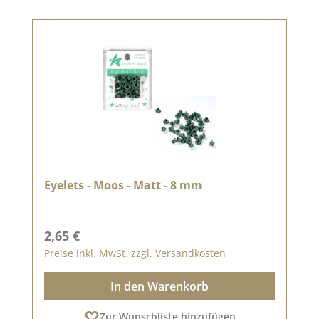
Eyelets - Moos - Matt - 8 mm
Regulärer Preis:
2,65 €
Preise inkl. MwSt. zzgl. Versandkosten
In den Warenkorb
Zur Wunschliste hinzufügen