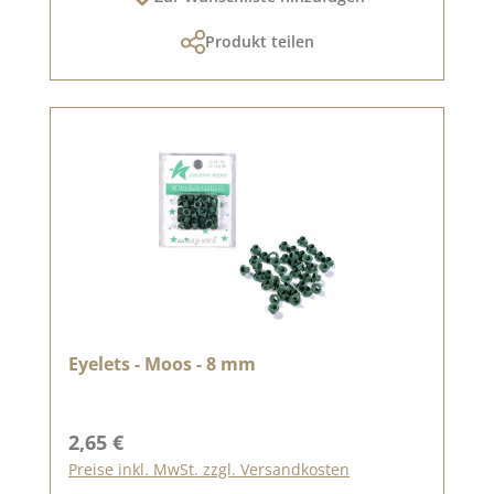
Produkt teilen
Eyelets - Moos - 8 mm
Regulärer Preis:
2,65 €
Preise inkl. MwSt. zzgl. Versandkosten