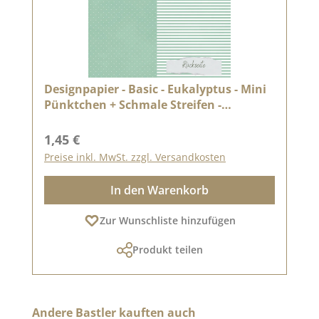
Designpapier - Basic - Eukalyptus - Mini
Pünktchen + Schmale Streifen -
Doppelseitig bedruckt
Regulärer Preis:
1,45 €
Preise inkl. MwSt. zzgl. Versandkosten
In den Warenkorb
Zur Wunschliste hinzufügen
Produkt teilen
Produktgalerie überspringen
Andere Bastler kauften auch