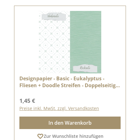
Designpapier - Basic - Eukalyptus -
Fliesen + Doodle Streifen - Doppelseitig
bedruckt
Regulärer Preis:
1,45 €
Preise inkl. MwSt. zzgl. Versandkosten
In den Warenkorb
Zur Wunschliste hinzufügen