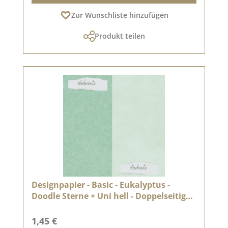
Zur Wunschliste hinzufügen
Produkt teilen
Designpapier - Basic - Eukalyptus -
Doodle Sterne + Uni hell - Doppelseitig
bedruckt
Regulärer Preis:
1,45 €