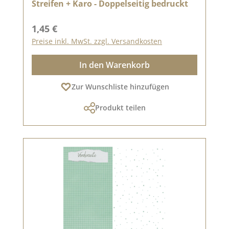
Streifen + Karo - Doppelseitig bedruckt
Regulärer Preis:
1,45 €
Preise inkl. MwSt. zzgl. Versandkosten
In den Warenkorb
Zur Wunschliste hinzufügen
Produkt teilen