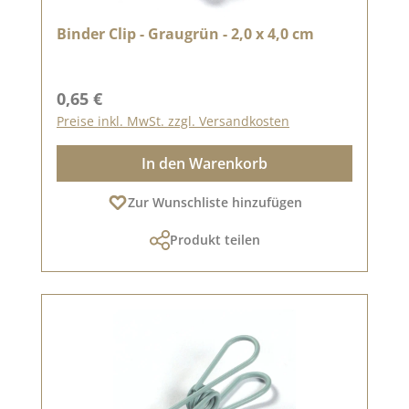
Binder Clip - Graugrün - 2,0 x 4,0 cm
Regulärer Preis:
0,65 €
Preise inkl. MwSt. zzgl. Versandkosten
In den Warenkorb
Zur Wunschliste hinzufügen
Produkt teilen