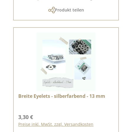
Produkt teilen
Breite Eyelets - silberfarbend - 13 mm
Regulärer Preis:
3,30 €
Preise inkl. MwSt. zzgl. Versandkosten