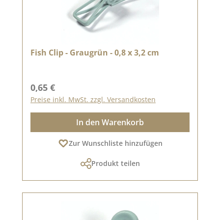
Fish Clip - Graugrün - 0,8 x 3,2 cm
Regulärer Preis:
0,65 €
Preise inkl. MwSt. zzgl. Versandkosten
In den Warenkorb
Zur Wunschliste hinzufügen
Produkt teilen