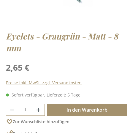
Eyelets - Graugrün - Matt - 8
mm
Regulärer Preis:
2,65 €
Preise inkl. MwSt. zzgl. Versandkosten
Sofort verfügbar, Lieferzeit: 5 Tage
Produkt Anzahl: Gib den gewünschten Wer
In den Warenkorb
Zur Wunschliste hinzufügen