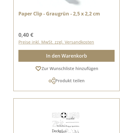
Paper Clip - Graugrün - 2,5 x 2,2 cm
Regulärer Preis:
0,40 €
Preise inkl. MwSt. zzgl. Versandkosten
In den Warenkorb
Zur Wunschliste hinzufügen
Produkt teilen