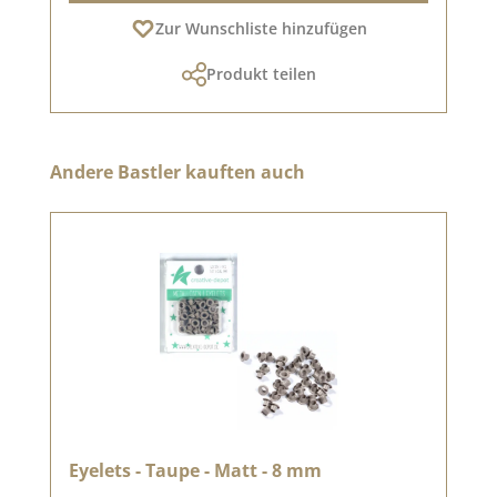
Zur Wunschliste hinzufügen
Produkt teilen
Produktgalerie überspringen
Andere Bastler kauften auch
Eyelets - Taupe - Matt - 8 mm