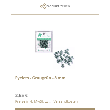
Produkt teilen
Eyelets - Graugrün - 8 mm
Regulärer Preis:
2,65 €
Preise inkl. MwSt. zzgl. Versandkosten