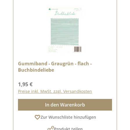
Gummiband - Graugrün - flach -
Buchbindeliebe
Regulärer Preis:
1,95 €
Preise inkl. MwSt. zzgl. Versandkosten
In den Warenkorb
Zur Wunschliste hinzufügen
Produkt teilen