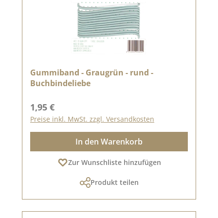
Gummiband - Graugrün - rund -
Buchbindeliebe
Regulärer Preis:
1,95 €
Preise inkl. MwSt. zzgl. Versandkosten
In den Warenkorb
Zur Wunschliste hinzufügen
Produkt teilen