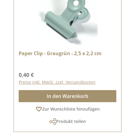
Paper Clip - Graugrün - 2,5 x 2,2 cm
Regulärer Preis:
0,40 €
Preise inkl. MwSt. zzgl. Versandkosten
In den Warenkorb
Zur Wunschliste hinzufügen
Produkt teilen