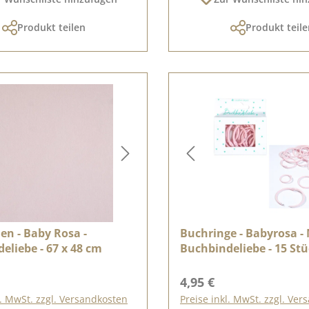
Produkt teilen
Produkt teile
en - Baby Rosa -
Buchringe - Babyrosa - 
eliebe - 67 x 48 cm
Buchbindeliebe - 15 St
r Preis:
Regulärer Preis:
4,95 €
l. MwSt. zzgl. Versandkosten
Preise inkl. MwSt. zzgl. Ve