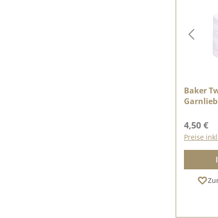
Baker Tw
Garnlieb
Reguläre
4,50 €
Preise ink
Zu