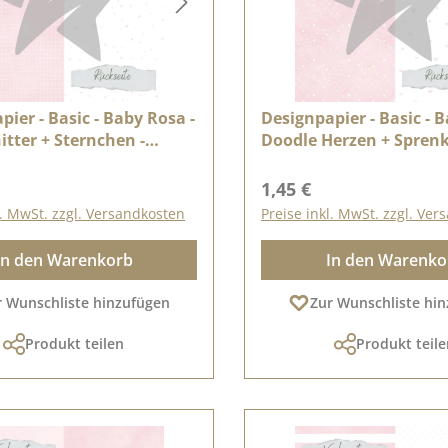
pier - Basic - Baby Rosa -
Designpapier - Basic - 
itter + Sternchen -
Doodle Herzen + Sprenk
itig bedruckt
Doppelseitig bedruckt
r Preis:
Regulärer Preis:
1,45 €
l. MwSt. zzgl. Versandkosten
Preise inkl. MwSt. zzgl. Ve
In den Warenkorb
In den Warenko
r Wunschliste hinzufügen
Zur Wunschliste hi
Produkt teilen
Produkt teile