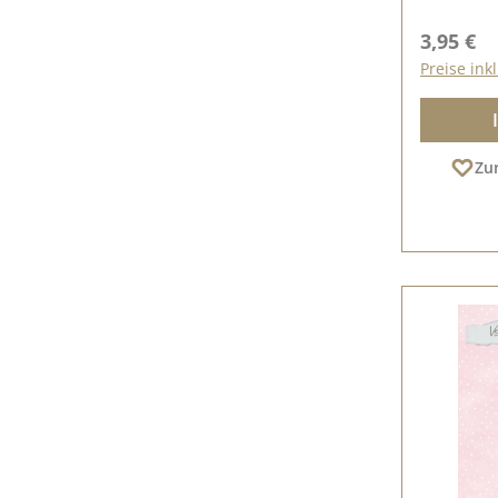
Reguläre
3,95 €
Preise ink
Zu