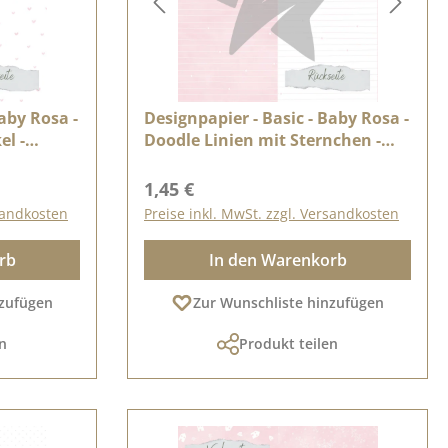
Baby Rosa -
Designpapier - Basic - Baby Rosa -
el -
Doodle Linien mit Sternchen -
Doppelseitig bedruckt
Regulärer Preis:
1,45 €
rsandkosten
Preise inkl. MwSt. zzgl. Versandkosten
rb
In den Warenkorb
nzufügen
Zur Wunschliste hinzufügen
n
Produkt teilen