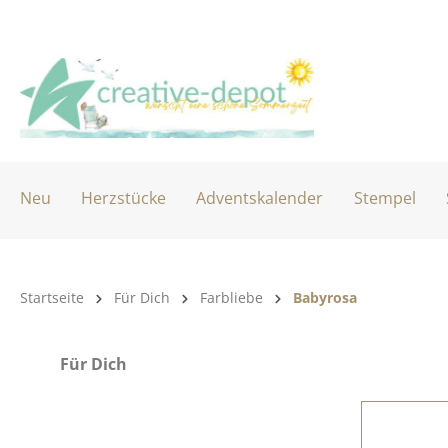
 Hauptinhalt springen
Zur Suche springen
Zur Hauptnavigation springen
Neu
Herzstücke
Adventskalender
Stempel
Produktkategorie:
Startseite
Für Dich
Farbliebe
Babyrosa
Für Dich