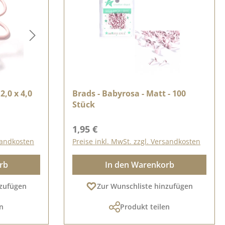
2,0 x 4,0
Brads - Babyrosa - Matt - 100
Stück
Regulärer Preis:
1,95 €
rsandkosten
Preise inkl. MwSt. zzgl. Versandkosten
rb
In den Warenkorb
nzufügen
Zur Wunschliste hinzufügen
n
Produkt teilen