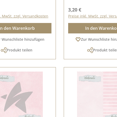
r Preis:
Regulärer Preis:
3,20 €
l. MwSt. zzgl. Versandkosten
Preise inkl. MwSt. zzgl. Ve
In den Warenkorb
In den Warenko
r Wunschliste hinzufügen
Zur Wunschliste hi
Produkt teilen
Produkt teile