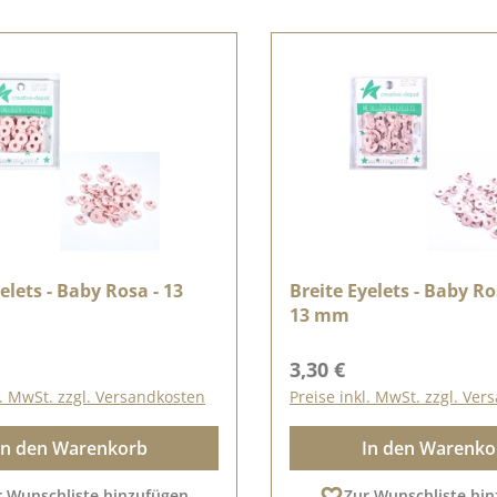
elets - Baby Rosa - 13
Breite Eyelets - Baby Ro
13 mm
r Preis:
Regulärer Preis:
3,30 €
l. MwSt. zzgl. Versandkosten
Preise inkl. MwSt. zzgl. Ve
In den Warenkorb
In den Warenko
r Wunschliste hinzufügen
Zur Wunschliste hi