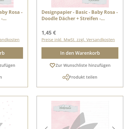
Baby Rosa -
Designpapier - Basic - Baby Rosa -
 -
Doodle Dächer + Streifen -
Doppelseitig bedruckt
Regulärer Preis:
1,45 €
rsandkosten
Preise inkl. MwSt. zzgl. Versandkosten
rb
In den Warenkorb
nzufügen
Zur Wunschliste hinzufügen
n
Produkt teilen