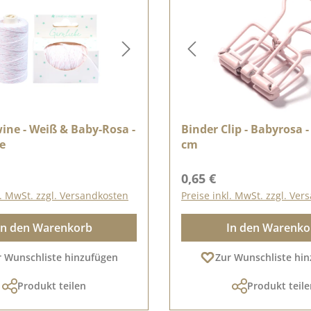
ine - Weiß & Baby-Rosa -
Binder Clip - Babyrosa - 
e
cm
r Preis:
Regulärer Preis:
0,65 €
l. MwSt. zzgl. Versandkosten
Preise inkl. MwSt. zzgl. Ve
In den Warenkorb
In den Warenko
r Wunschliste hinzufügen
Zur Wunschliste hi
Produkt teilen
Produkt teile