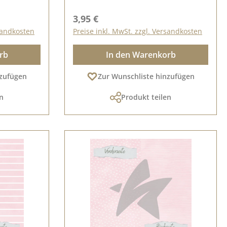
Regulärer Preis:
3,95 €
rsandkosten
Preise inkl. MwSt. zzgl. Versandkosten
rb
In den Warenkorb
nzufügen
Zur Wunschliste hinzufügen
n
Produkt teilen