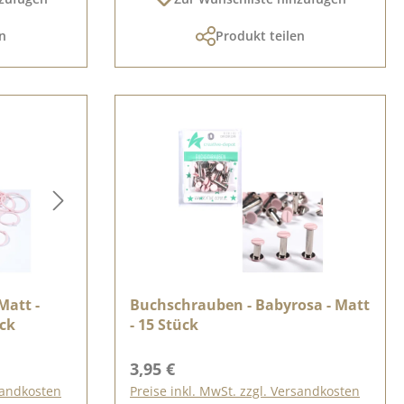
n
Produkt teilen
Matt -
Buchschrauben - Babyrosa - Matt
ück
- 15 Stück
Regulärer Preis:
3,95 €
rsandkosten
Preise inkl. MwSt. zzgl. Versandkosten