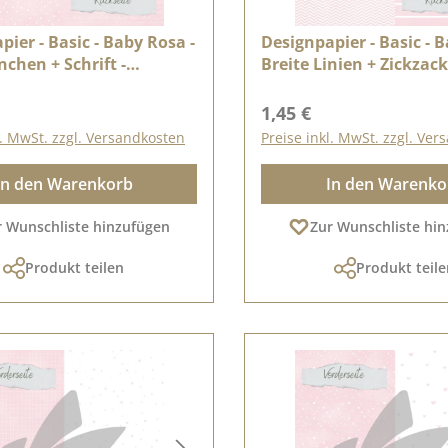
pier - Basic - Baby Rosa -
Designpapier - Basic - 
nchen + Schrift -
Breite Linien + Zickzack
itig bedruckt
Doppelseitig bedruckt
r Preis:
Regulärer Preis:
1,45 €
l. MwSt. zzgl. Versandkosten
Preise inkl. MwSt. zzgl. Ve
In den Warenkorb
In den Warenko
r Wunschliste hinzufügen
Zur Wunschliste hi
Produkt teilen
Produkt teile