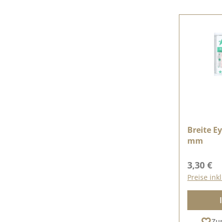
Breite Ey
mm
Reguläre
3,30 €
Preise ink
Zu