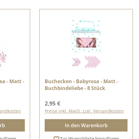
sa - Matt -
Buchecken - Babyrosa - Matt -
Buchbindeliebe - 8 Stück
Regulärer Preis:
2,95 €
rsandkosten
Preise inkl. MwSt. zzgl. Versandkosten
rb
In den Warenkorb
nzufügen
Zur Wunschliste hinzufügen