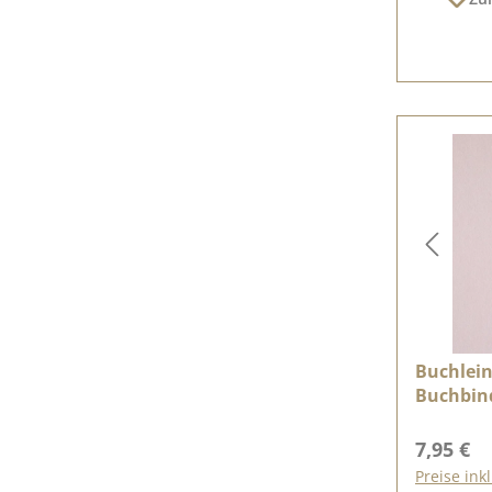
Buchlein
Buchbind
Reguläre
7,95 €
Preise ink