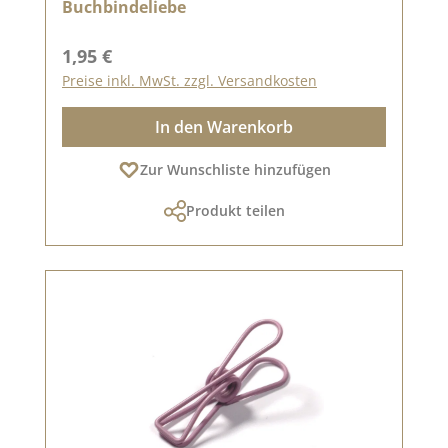
Buchbindeliebe
Regulärer Preis:
1,95 €
Preise inkl. MwSt. zzgl. Versandkosten
In den Warenkorb
Zur Wunschliste hinzufügen
Produkt teilen