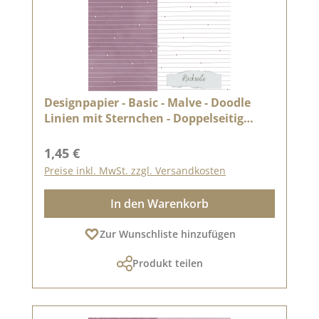
Designpapier - Basic - Malve - Doodle
Linien mit Sternchen - Doppelseitig
bedruckt
Regulärer Preis:
1,45 €
Preise inkl. MwSt. zzgl. Versandkosten
In den Warenkorb
Zur Wunschliste hinzufügen
Produkt teilen