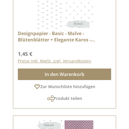
Designpapier - Basic - Malve -
Blütenblätter + Elegante Karos -
Doppelseitig bedruckt
Regulärer Preis:
1,45 €
Preise inkl. MwSt. zzgl. Versandkosten
In den Warenkorb
Zur Wunschliste hinzufügen
Produkt teilen