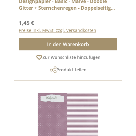
Designpapier - Basic - Malve - Doodle
Gitter + Sternchenregen - Doppelseitig
bedruckt
Regulärer Preis:
1,45 €
Preise inkl. MwSt. zzgl. Versandkosten
In den Warenkorb
Zur Wunschliste hinzufügen
Produkt teilen