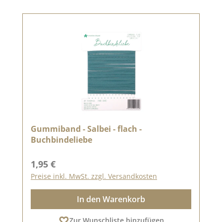
Gummiband - Salbei - flach -
Buchbindeliebe
Regulärer Preis:
1,95 €
Preise inkl. MwSt. zzgl. Versandkosten
In den Warenkorb
Zur Wunschliste hinzufügen