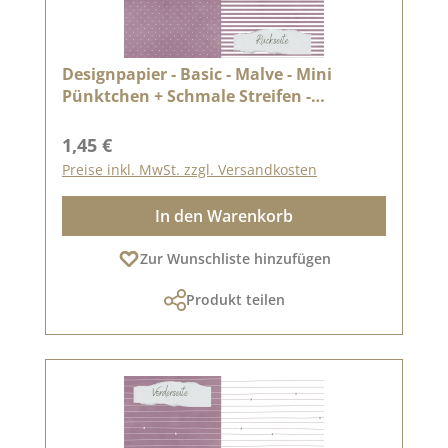
Designpapier - Basic - Malve - Mini
Pünktchen + Schmale Streifen -
Doppelseitig bedruckt
Regulärer Preis:
1,45 €
Preise inkl. MwSt. zzgl. Versandkosten
In den Warenkorb
Zur Wunschliste hinzufügen
Produkt teilen