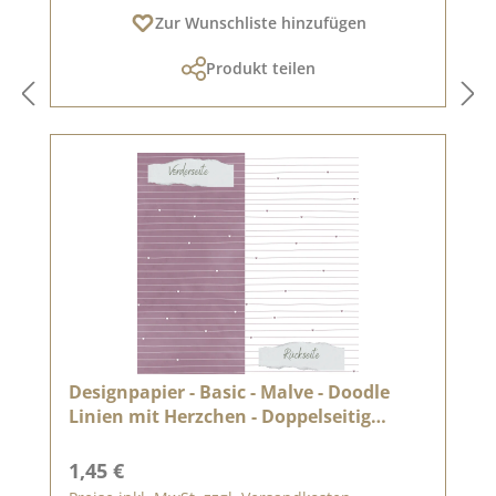
Zur Wunschliste hinzufügen
Produkt teilen
Designpapier - Basic - Malve - Doodle
Linien mit Herzchen - Doppelseitig
bedruckt
Regulärer Preis:
1,45 €