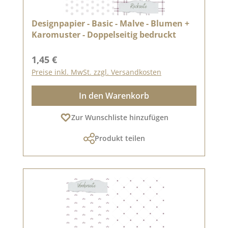
Designpapier - Basic - Malve - Blumen +
Karomuster - Doppelseitig bedruckt
Regulärer Preis:
1,45 €
Preise inkl. MwSt. zzgl. Versandkosten
In den Warenkorb
Zur Wunschliste hinzufügen
Produkt teilen