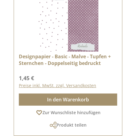
Designpapier - Basic - Malve - Tupfen +
Sternchen - Doppelseitig bedruckt
Regulärer Preis:
1,45 €
Preise inkl. MwSt. zzgl. Versandkosten
In den Warenkorb
Zur Wunschliste hinzufügen
Produkt teilen