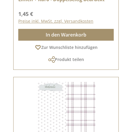
Regulärer Preis:
1,45 €
Preise inkl. MwSt. zzgl. Versandkosten
In den Warenkorb
Zur Wunschliste hinzufügen
Produkt teilen