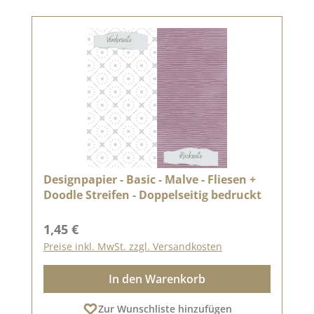
Designpapier - Basic - Malve - Fliesen +
Doodle Streifen - Doppelseitig bedruckt
Regulärer Preis:
1,45 €
Preise inkl. MwSt. zzgl. Versandkosten
In den Warenkorb
Zur Wunschliste hinzufügen