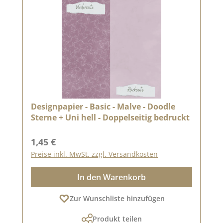
Designpapier - Basic - Malve - Doodle
Sterne + Uni hell - Doppelseitig bedruckt
Regulärer Preis:
1,45 €
Preise inkl. MwSt. zzgl. Versandkosten
In den Warenkorb
Zur Wunschliste hinzufügen
Produkt teilen