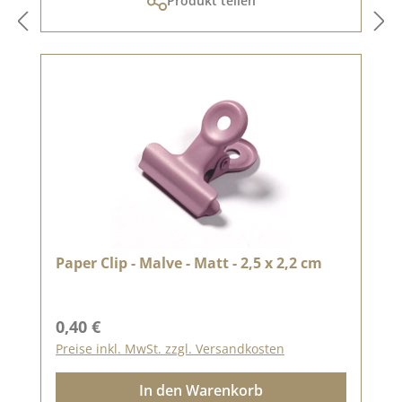
Produkt teilen
Paper Clip - Malve - Matt - 2,5 x 2,2 cm
Regulärer Preis:
0,40 €
Preise inkl. MwSt. zzgl. Versandkosten
In den Warenkorb