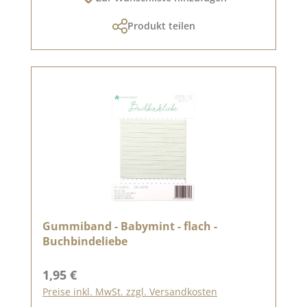
Produkt teilen
Gummiband - Babymint - flach -
Buchbindeliebe
Regulärer Preis:
1,95 €
Preise inkl. MwSt. zzgl. Versandkosten