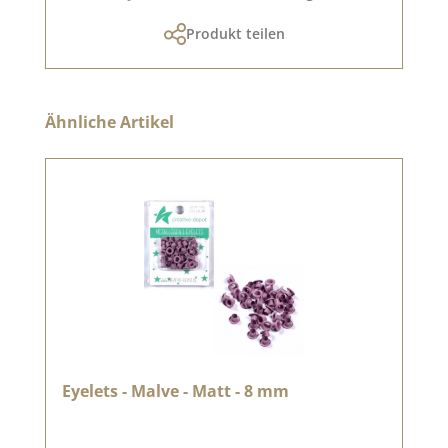
Produkt teilen
Produktgalerie überspringen
Ähnliche Artikel
Eyelets - Malve - Matt - 8 mm