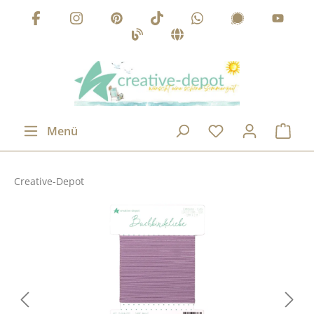
Zum Hauptinhalt springen
Menü
Creative-Depot
Bildergalerie überspringen