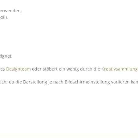
 verwenden,
il).
eignet!
bes
Designteam
oder stöbert ein wenig durch die
Kreativsammlung
h, da die Darstellung je nach Bildschirmeinstellung variieren ka