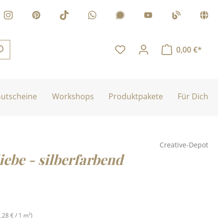
0,00 €*
utscheine
Workshops
Produktpakete
Für Dich
Creative-Depot
iebe - silberfarbend
is:
7,28 € / 1 m²)