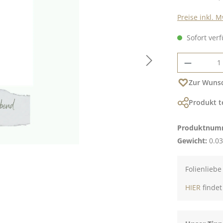
Preise inkl. 
Sofort verf
Produkt
Zur Wunsc
Produkt t
Produktnum
Gewicht:
0.03
Folienliebe
HIER
findet