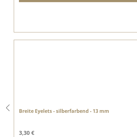
Breite Eyelets - silberfarbend - 13 mm
Regulärer Preis:
3,30 €