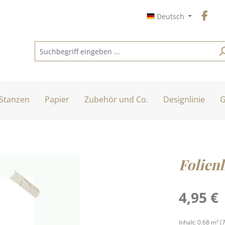
Deutsch
Stanzen
Papier
Zubehör und Co.
Designlinie
G
Folienl
Regulärer Pre
4,95 €
Inhalt:
0.68 m²
(