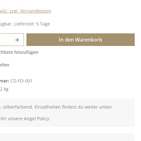
MwSt. zzgl. Versandkosten
ügbar, Lieferzeit: 5 Tage
 Anzahl: Gib den gewünschten Wert ein o
In den Warenkorb
hliste hinzufügen
eilen
mer:
CD-FO-001
2 kg
 - silberfarbend. Einzelheiten findest du weiter unten.
 Ihr unsere Angel Policy.