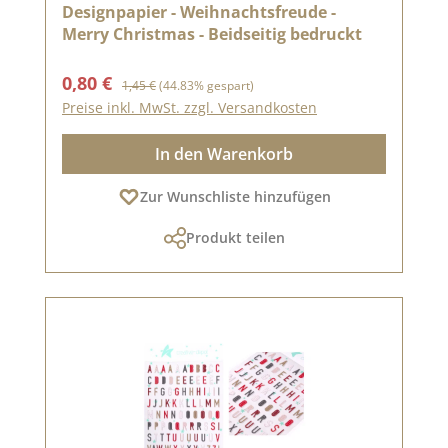
Designpapier - Weihnachtsfreude -
Merry Christmas - Beidseitig bedruckt
Verkaufspreis:
Regulärer Preis:
0,80 €
1,45 €
(44.83% gespart)
Preise inkl. MwSt. zzgl. Versandkosten
In den Warenkorb
Zur Wunschliste hinzufügen
Produkt teilen