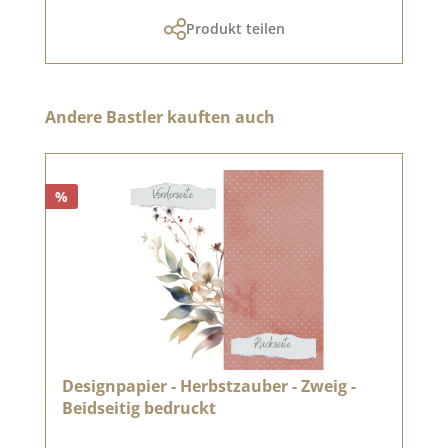
Produkt teilen
Produktgalerie überspringen
Andere Bastler kauften auch
%
Designpapier - Herbstzauber - Zweig -
Beidseitig bedruckt