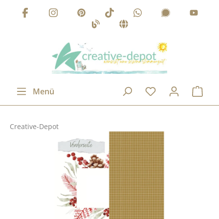
Zum Hauptinhalt springen
Menü
Creative-Depot
Bildergalerie überspringen