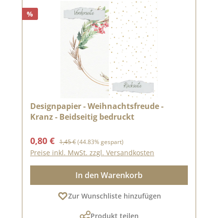
%
Designpapier - Weihnachtsfreude -
Kranz - Beidseitig bedruckt
Verkaufspreis:
Regulärer Preis:
0,80 €
1,45 €
(44.83% gespart)
Preise inkl. MwSt. zzgl. Versandkosten
In den Warenkorb
Zur Wunschliste hinzufügen
Produkt teilen