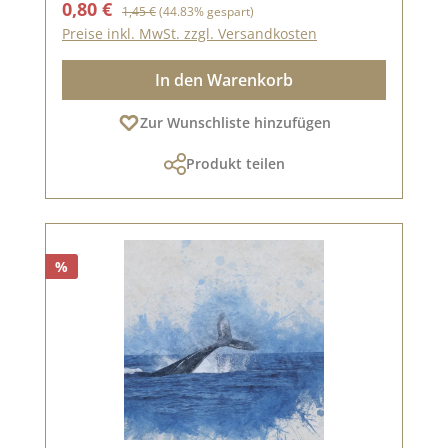
Verkaufspreis:
Regulärer Preis:
0,80 €
1,45 €
(44.83% gespart)
Preise inkl. MwSt. zzgl. Versandkosten
In den Warenkorb
Zur Wunschliste hinzufügen
Produkt teilen
%