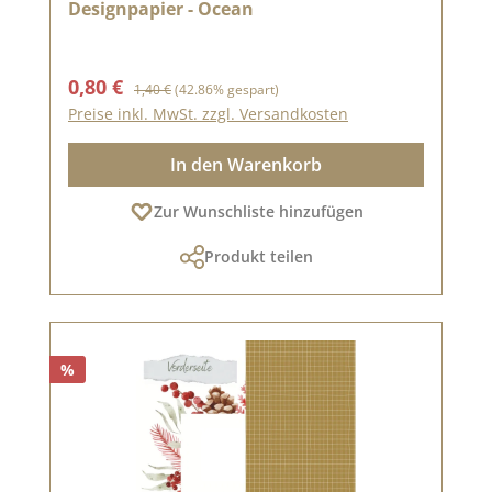
Designpapier - Ocean
Verkaufspreis:
Regulärer Preis:
0,80 €
1,40 €
(42.86% gespart)
Preise inkl. MwSt. zzgl. Versandkosten
In den Warenkorb
Zur Wunschliste hinzufügen
Produkt teilen
%