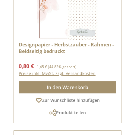
Designpapier - Herbstzauber - Rahmen -
Beidseitig bedruckt
Verkaufspreis:
Regulärer Preis:
0,80 €
1,45 €
(44.83% gespart)
Preise inkl. MwSt. zzgl. Versandkosten
In den Warenkorb
Zur Wunschliste hinzufügen
Produkt teilen