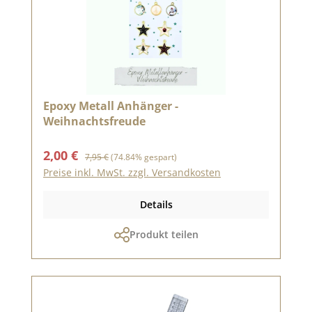
Epoxy Metall Anhänger -
Weihnachtsfreude
Verkaufspreis:
Regulärer Preis:
2,00 €
7,95 €
(74.84% gespart)
Preise inkl. MwSt. zzgl. Versandkosten
Details
Produkt teilen