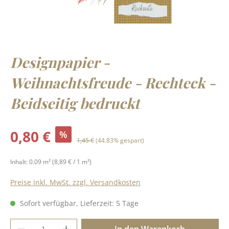
Designpapier -
Weihnachtsfreude - Rechteck -
Beidseitig bedruckt
Verkaufspreis:
0,80 €
%
Regulärer Preis:
1,45 €
(44.83% gespart)
Inhalt:
0.09 m²
(8,89 € / 1 m²)
Preise inkl. MwSt. zzgl. Versandkosten
Sofort verfügbar, Lieferzeit: 5 Tage
Produkt Anzahl: Gib den gewünschten Wer
In den Warenkorb