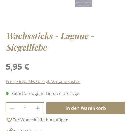
Wachssticks - Lagune -
Siegelliebe
Regulärer Preis:
5,95 €
Preise inkl. MwSt. zzgl. Versandkosten
Sofort verfügbar, Lieferzeit: 5 Tage
Produkt Anzahl: Gib den gewünschten Wer
In den Warenkorb
Zur Wunschliste hinzufügen