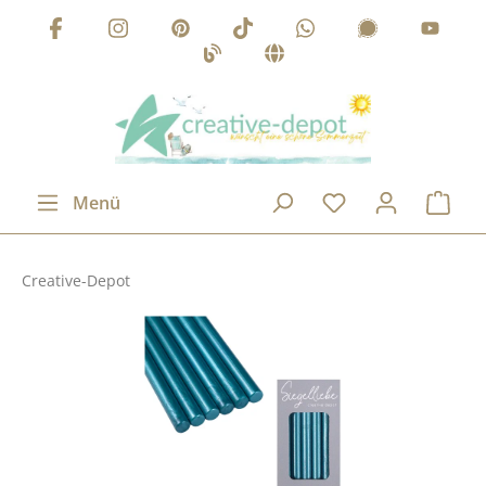
Zum Hauptinhalt springen
Menü
Creative-Depot
Bildergalerie überspringen