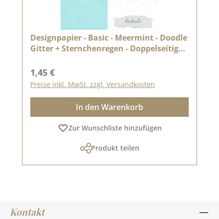
Designpapier - Basic - Meermint - Doodle
Gitter + Sternchenregen - Doppelseitig
bedruckt
Regulärer Preis:
1,45 €
Preise inkl. MwSt. zzgl. Versandkosten
In den Warenkorb
Zur Wunschliste hinzufügen
Produkt teilen
Kontakt