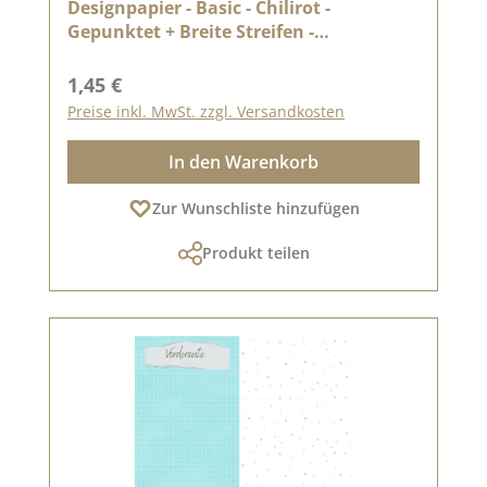
Designpapier - Basic - Chilirot -
Gepunktet + Breite Streifen -
Doppelseitig bedruckt
Regulärer Preis:
1,45 €
Preise inkl. MwSt. zzgl. Versandkosten
In den Warenkorb
Zur Wunschliste hinzufügen
Produkt teilen