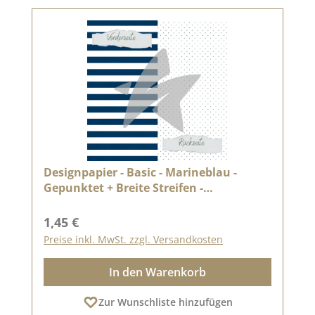
Designpapier - Basic - Marineblau -
Gepunktet + Breite Streifen -
Doppelseitig bedruckt
Regulärer Preis:
1,45 €
Preise inkl. MwSt. zzgl. Versandkosten
In den Warenkorb
Zur Wunschliste hinzufügen