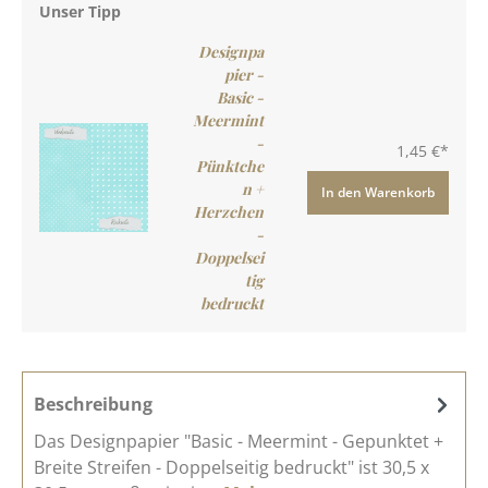
Unser Tipp
Designpa
pier -
Basic -
Meermint
-
1,45 €*
Pünktche
n +
In den Warenkorb
Herzchen
-
Doppelsei
tig
bedruckt
Beschreibung
Das Designpapier "Basic - Meermint - Gepunktet +
Breite Streifen - Doppelseitig bedruckt" ist 30,5 x