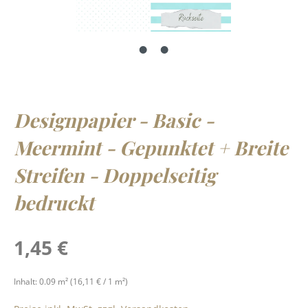
Designpapier - Basic -
Meermint - Gepunktet + Breite
Streifen - Doppelseitig
bedruckt
Regulärer Preis:
1,45 €
Inhalt:
0.09 m²
(16,11 € / 1 m²)