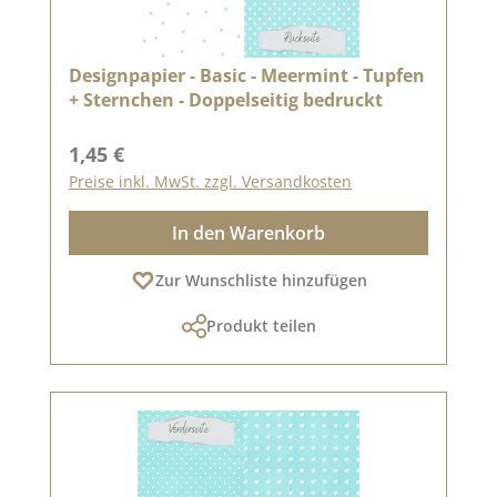
Designpapier - Basic - Meermint - Tupfen
+ Sternchen - Doppelseitig bedruckt
Regulärer Preis:
1,45 €
Preise inkl. MwSt. zzgl. Versandkosten
In den Warenkorb
Zur Wunschliste hinzufügen
Produkt teilen