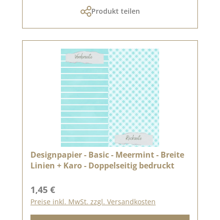
Produkt teilen
Designpapier - Basic - Meermint - Breite
Linien + Karo - Doppelseitig bedruckt
Regulärer Preis:
1,45 €
Preise inkl. MwSt. zzgl. Versandkosten