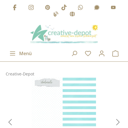
Zum Hauptinhalt springen
Menü
Creative-Depot
Bildergalerie überspringen