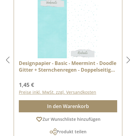
Designpapier - Basic - Meermint - Doodle
Gitter + Sternchenregen - Doppelseitig
bedruckt
Regulärer Preis:
1,45 €
Preise inkl. MwSt. zzgl. Versandkosten
In den Warenkorb
Zur Wunschliste hinzufügen
Produkt teilen