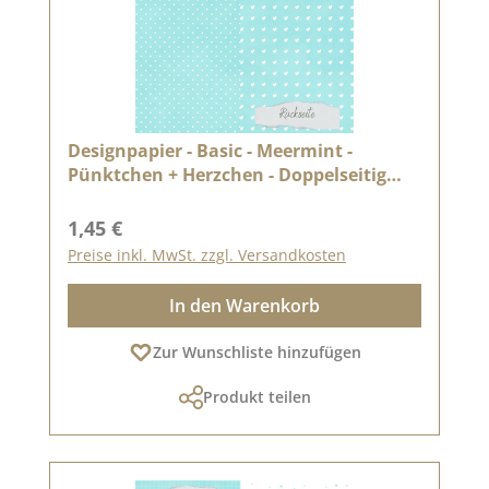
Designpapier - Basic - Meermint -
Pünktchen + Herzchen - Doppelseitig
bedruckt
Regulärer Preis:
1,45 €
Preise inkl. MwSt. zzgl. Versandkosten
In den Warenkorb
Zur Wunschliste hinzufügen
Produkt teilen