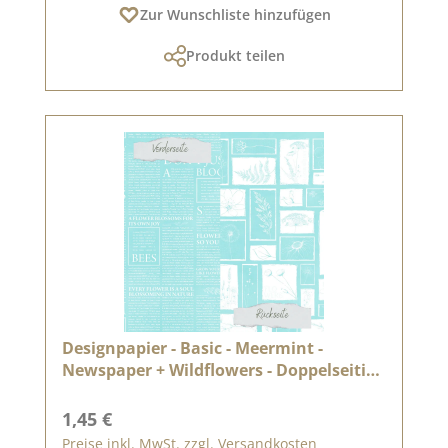
Zur Wunschliste hinzufügen
Produkt teilen
Designpapier - Basic - Meermint -
Newspaper + Wildflowers - Doppelseitig
bedruckt
Regulärer Preis:
1,45 €
Preise inkl. MwSt. zzgl. Versandkosten