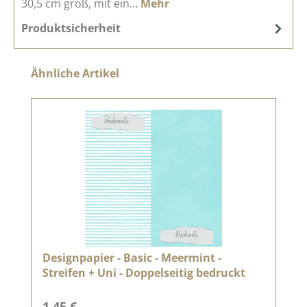
30,5 cm groß, mit ein…
Mehr
Produktsicherheit
Produktgalerie überspringen
Ähnliche Artikel
Designpapier - Basic - Meermint -
Streifen + Uni - Doppelseitig bedruckt
Regulärer Preis:
1,45 €