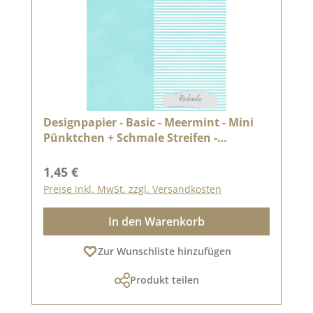
Designpapier - Basic - Meermint - Mini
Pünktchen + Schmale Streifen -
Doppelseitig bedruckt
Regulärer Preis:
1,45 €
Preise inkl. MwSt. zzgl. Versandkosten
In den Warenkorb
Zur Wunschliste hinzufügen
Produkt teilen