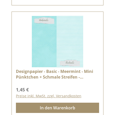
Designpapier - Basic - Meermint - Mini
Pünktchen + Schmale Streifen -
Doppelseitig bedruckt
Regulärer Preis:
1,45 €
Preise inkl. MwSt. zzgl. Versandkosten
In den Warenkorb