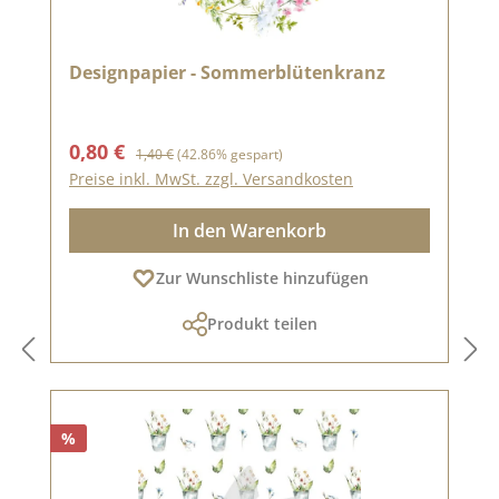
Designpapier - Sommerblütenkranz
Verkaufspreis:
Regulärer Preis:
0,80 €
1,40 €
(42.86% gespart)
Preise inkl. MwSt. zzgl. Versandkosten
In den Warenkorb
Zur Wunschliste hinzufügen
Produkt teilen
%