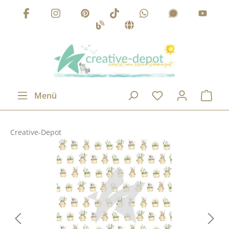
Zum Hauptinhalt springen
Menü
Creative-Depot
Bildergalerie überspringen