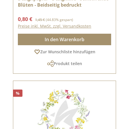
Blüten - Beidseitig bedruckt
Verkaufspreis:
Regulärer Preis:
0,80 €
1,45 €
(44.83% gespart)
Preise inkl. MwSt. zzgl. Versandkosten
In den Warenkorb
Zur Wunschliste hinzufügen
Produkt teilen
%