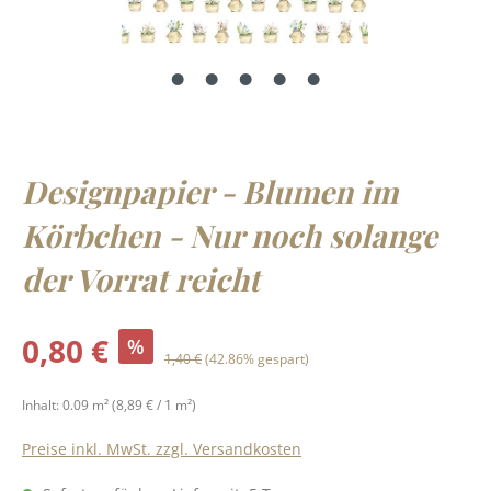
Designpapier - Blumen im
Körbchen - Nur noch solange
der Vorrat reicht
Verkaufspreis:
0,80 €
%
Regulärer Preis:
1,40 €
(42.86% gespart)
Inhalt:
0.09 m²
(8,89 € / 1 m²)
Preise inkl. MwSt. zzgl. Versandkosten