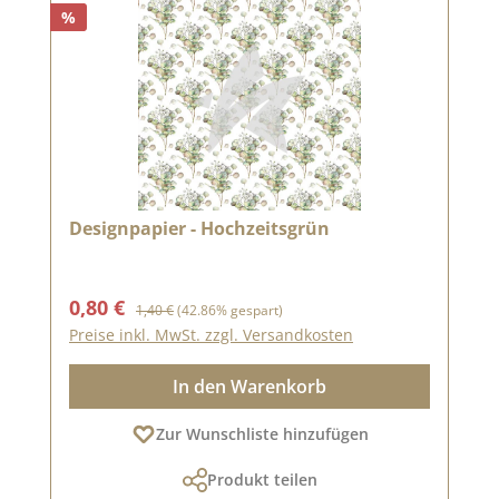
%
Designpapier - Hochzeitsgrün
Verkaufspreis:
Regulärer Preis:
0,80 €
1,40 €
(42.86% gespart)
Preise inkl. MwSt. zzgl. Versandkosten
In den Warenkorb
Zur Wunschliste hinzufügen
Produkt teilen