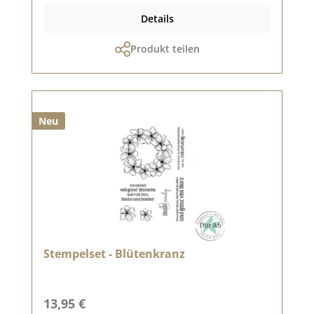
Details
Produkt teilen
Neu
Stempelset - Blütenkranz
Regulärer Preis:
13,95 €