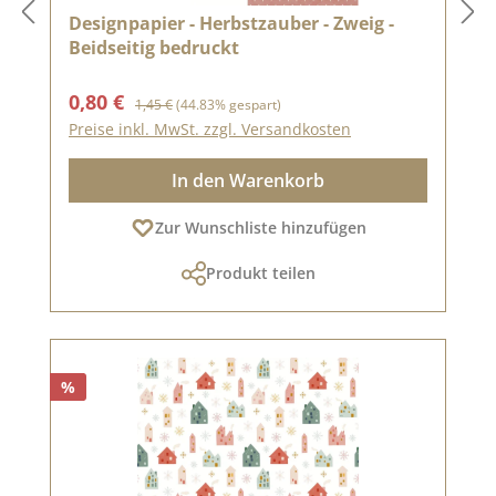
Designpapier - Herbstzauber - Zweig -
Beidseitig bedruckt
Verkaufspreis:
Regulärer Preis:
0,80 €
1,45 €
(44.83% gespart)
Preise inkl. MwSt. zzgl. Versandkosten
In den Warenkorb
Zur Wunschliste hinzufügen
Produkt teilen
%