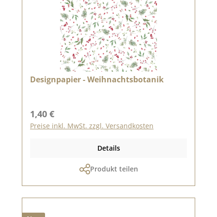
Designpapier - Weihnachtsbotanik
Regulärer Preis:
1,40 €
Preise inkl. MwSt. zzgl. Versandkosten
Details
Produkt teilen