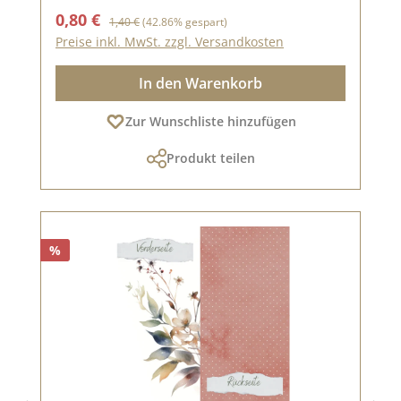
Verkaufspreis:
Regulärer Preis:
0,80 €
1,40 €
(42.86% gespart)
Preise inkl. MwSt. zzgl. Versandkosten
In den Warenkorb
Zur Wunschliste hinzufügen
Produkt teilen
%