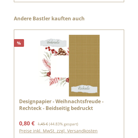
Produktgalerie überspringen
Andere Bastler kauften auch
%
Designpapier - Weihnachtsfreude -
Rechteck - Beidseitig bedruckt
Verkaufspreis:
Regulärer Preis:
0,80 €
1,45 €
(44.83% gespart)
Preise inkl. MwSt. zzgl. Versandkosten