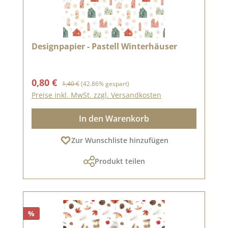
Designpapier - Pastell Winterhäuser
Verkaufspreis:
Regulärer Preis:
0,80 €
1,40 €
(42.86% gespart)
Preise inkl. MwSt. zzgl. Versandkosten
In den Warenkorb
Zur Wunschliste hinzufügen
Produkt teilen
%