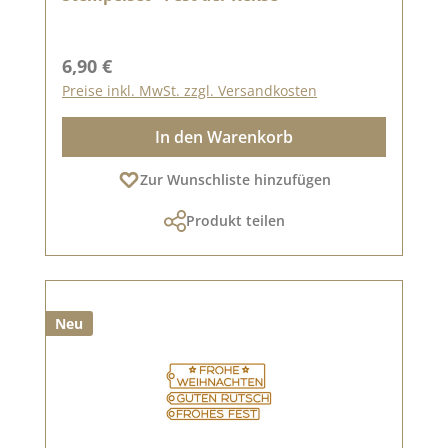
Regulärer Preis:
6,90 €
Preise inkl. MwSt. zzgl. Versandkosten
In den Warenkorb
Zur Wunschliste hinzufügen
Produkt teilen
Neu