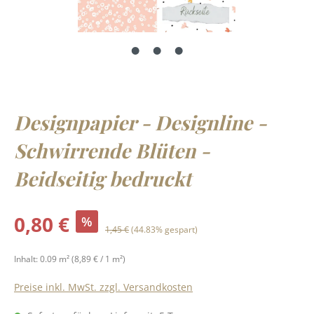
Designpapier - Designline -
Schwirrende Blüten -
Beidseitig bedruckt
Verkaufspreis:
0,80 €
%
Regulärer Preis:
1,45 €
(44.83% gespart)
Inhalt:
0.09 m²
(8,89 € / 1 m²)
Preise inkl. MwSt. zzgl. Versandkosten