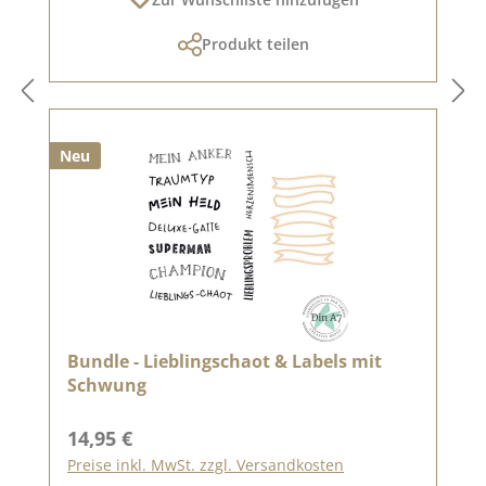
Produkt teilen
Neu
Bundle - Lieblingschaot & Labels mit
Schwung
Regulärer Preis:
14,95 €
Preise inkl. MwSt. zzgl. Versandkosten