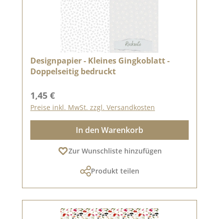
Designpapier - Kleines Gingkoblatt -
Doppelseitig bedruckt
Regulärer Preis:
1,45 €
Preise inkl. MwSt. zzgl. Versandkosten
In den Warenkorb
Zur Wunschliste hinzufügen
Produkt teilen