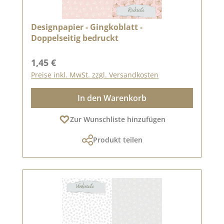
Designpapier - Gingkoblatt -
Doppelseitig bedruckt
Regulärer Preis:
1,45 €
Preise inkl. MwSt. zzgl. Versandkosten
In den Warenkorb
Zur Wunschliste hinzufügen
Produkt teilen