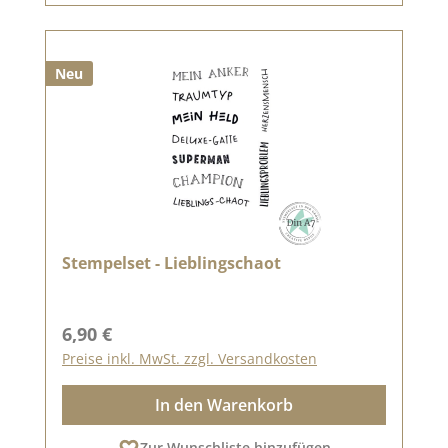
Neu
Stempelset - Lieblingschaot
Regulärer Preis:
6,90 €
Preise inkl. MwSt. zzgl. Versandkosten
In den Warenkorb
Zur Wunschliste hinzufügen