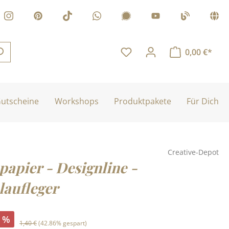
0,00 €*
utscheine
Workshops
Produktpakete
Für Dich
Creative-Depot
papier - Designline -
laufleger
:
%
Regulärer Preis:
1,40 €
(42.86% gespart)