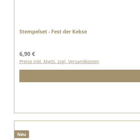
Stempelset - Fest der Kekse
Regulärer Preis:
6,90 €
Preise inkl. MwSt. zzgl. Versandkosten
Neu