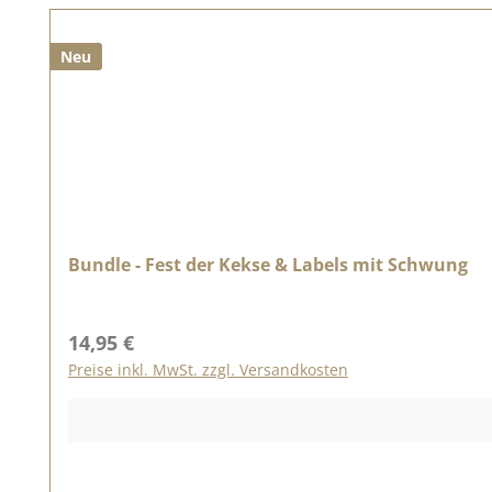
Neu
Bundle - Fest der Kekse & Labels mit Schwung
Regulärer Preis:
14,95 €
Preise inkl. MwSt. zzgl. Versandkosten