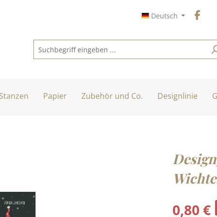
Deutsch
Stanzen
Papier
Zubehör und Co.
Designlinie
G
Design
Wichte
Verkaufspreis
0,80 €