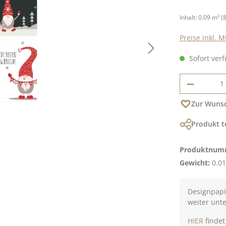
Inhalt:
0.09 m²
(
Preise inkl. 
Sofort verf
Produkt
Zur Wunsc
Produkt t
Produktnum
Gewicht:
0.01
Designpapie
weiter unt
HIER
findet