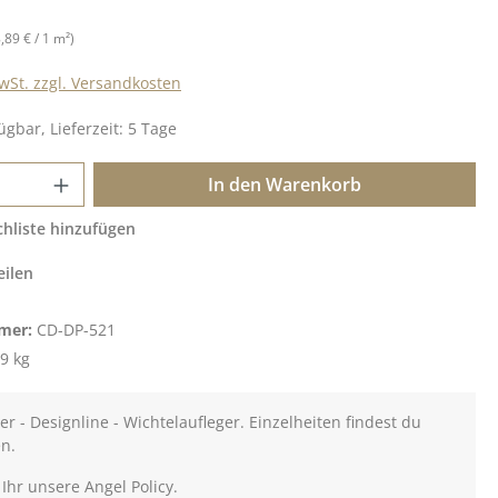
8,89 € / 1 m²)
MwSt. zzgl. Versandkosten
ügbar, Lieferzeit: 5 Tage
 Anzahl: Gib den gewünschten Wert ein o
In den Warenkorb
hliste hinzufügen
eilen
mer:
CD-DP-521
9 kg
r - Designline - Wichtelaufleger. Einzelheiten findest du
en.
 Ihr unsere Angel Policy.