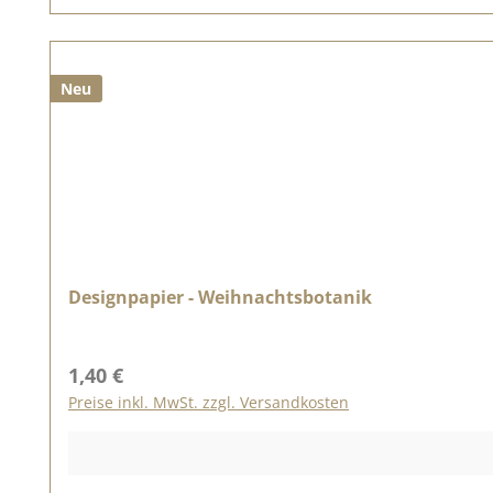
Neu
Designpapier - Weihnachtsbotanik
Regulärer Preis:
1,40 €
Preise inkl. MwSt. zzgl. Versandkosten