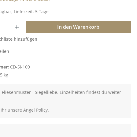
ügbar, Lieferzeit: 5 Tage
 Anzahl: Gib den gewünschten Wert ein o
In den Warenkorb
hliste hinzufügen
eilen
mer:
CD-Si-109
5 kg
- Fliesenmuster - Siegelliebe. Einzelheiten findest du weiter
 Ihr unsere Angel Policy.