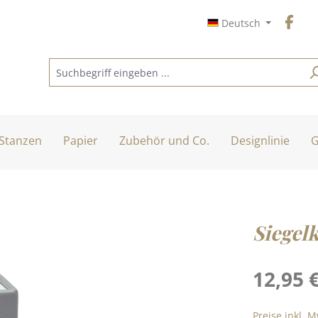
Deutsch
Stanzen
Papier
Zubehör und Co.
Designlinie
G
Siegelk
Regulärer Pre
12,95 
Preise inkl. 