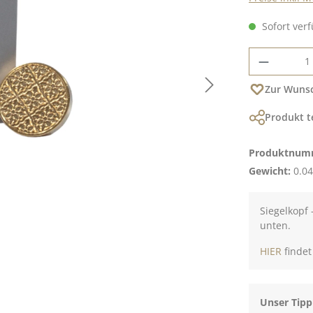
Sofort verf
Produkt
Zur Wunsc
Produkt t
Produktnum
Gewicht:
0.04
Siegelkopf 
unten.
HIER
findet
Unser Tipp