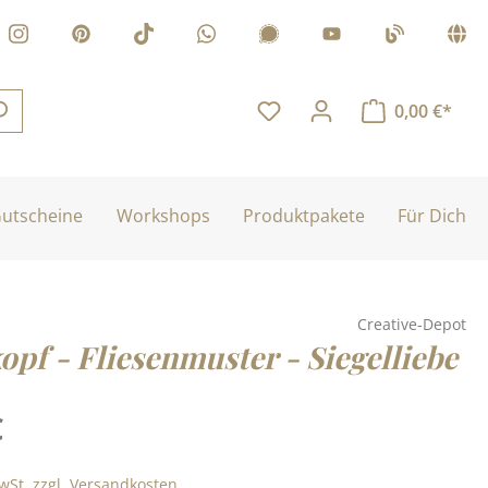
0,00 €*
utscheine
Workshops
Produktpakete
Für Dich
Creative-Depot
opf - Fliesenmuster - Siegelliebe
is:
€
MwSt. zzgl. Versandkosten