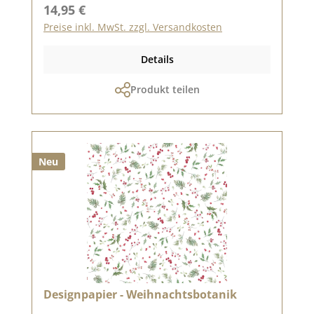
Regulärer Preis:
14,95 €
Preise inkl. MwSt. zzgl. Versandkosten
Details
Produkt teilen
Neu
Designpapier - Weihnachtsbotanik