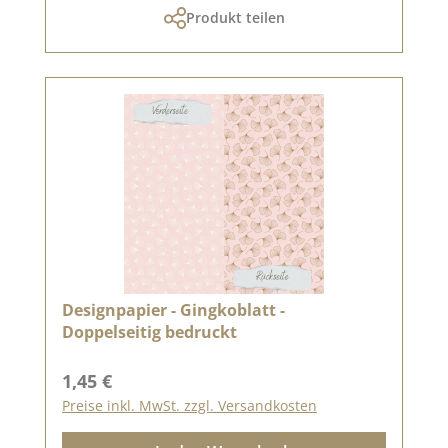
Produkt teilen
Designpapier - Gingkoblatt -
Doppelseitig bedruckt
Regulärer Preis:
1,45 €
Preise inkl. MwSt. zzgl. Versandkosten