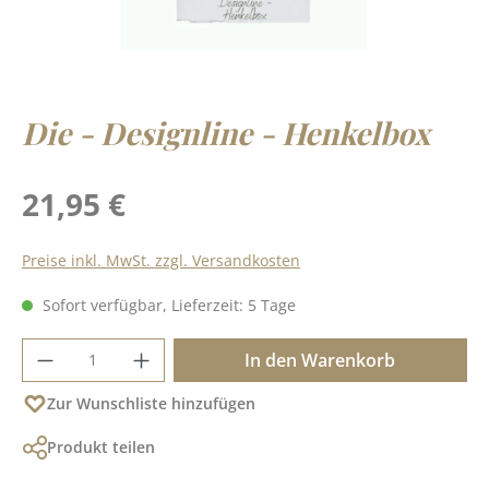
Die - Designline - Henkelbox
Regulärer Preis:
21,95 €
Preise inkl. MwSt. zzgl. Versandkosten
Sofort verfügbar, Lieferzeit: 5 Tage
Produkt Anzahl: Gib den gewünschten Wer
In den Warenkorb
Zur Wunschliste hinzufügen
Produkt teilen