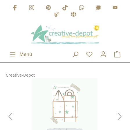
Zum Hauptinhalt springen
Menü
Creative-Depot
Bildergalerie überspringen