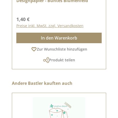
Designpapier - Buntes Blumenfeld
Regulärer Preis:
1,40 €
Preise inkl. MwSt. zzgl. Versandkosten
In den Warenkorb
Zur Wunschliste hinzufügen
Produkt teilen
Produktgalerie überspringen
Andere Bastler kauften auch