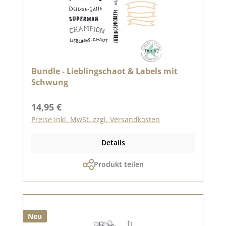
Bundle - Lieblingschaot & Labels mit
Schwung
Regulärer Preis:
14,95 €
Preise inkl. MwSt. zzgl. Versandkosten
Details
Produkt teilen
Neu