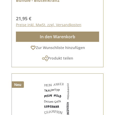
Bundle - Blütenkranz
Regulärer Preis:
21,95 €
Preise inkl. MwSt. zzgl. Versandkosten
In den Warenkorb
Zur Wunschliste hinzufügen
Produkt teilen
Neu