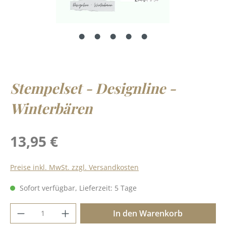
Stempelset - Designline -
Winterbären
Regulärer Preis:
13,95 €
Preise inkl. MwSt. zzgl. Versandkosten
Sofort verfügbar, Lieferzeit: 5 Tage
Produkt Anzahl: Gib den gewünschten Wer
In den Warenkorb