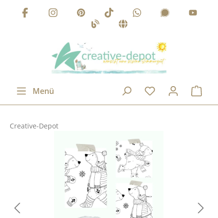
Zum Hauptinhalt springen
Menü
Creative-Depot
Bildergalerie überspringen