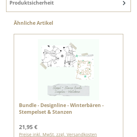
Produktsicherheit
Produktgalerie überspringen
Ähnliche Artikel
Bundle - Designline - Winterbären -
Stempelset & Stanzen
Regulärer Preis:
21,95 €
Preise inkl. MwSt. zzgl. Versandkosten