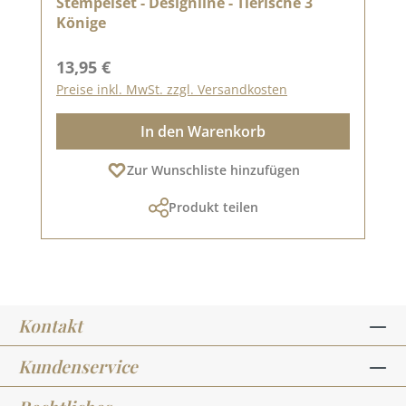
Stempelset - Designline - Tierische 3
Könige
Regulärer Preis:
13,95 €
Preise inkl. MwSt. zzgl. Versandkosten
In den Warenkorb
Zur Wunschliste hinzufügen
Produkt teilen
Kontakt
Kundenservice