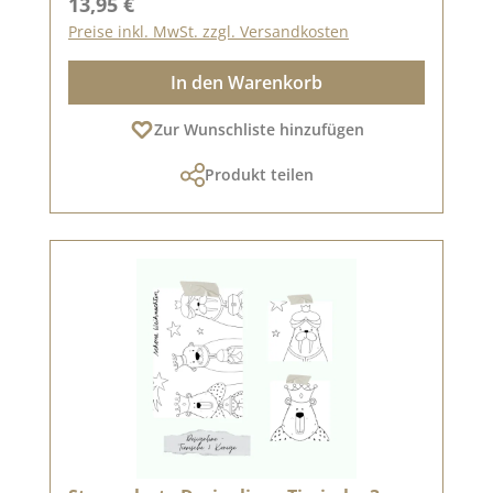
Regulärer Preis:
13,95 €
Preise inkl. MwSt. zzgl. Versandkosten
In den Warenkorb
Zur Wunschliste hinzufügen
Produkt teilen