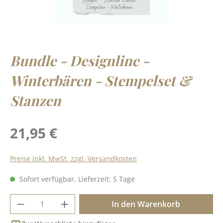
Bundle - Designline -
Winterbären - Stempelset &
Stanzen
Regulärer Preis:
21,95 €
Preise inkl. MwSt. zzgl. Versandkosten
Sofort verfügbar, Lieferzeit: 5 Tage
Produkt Anzahl: Gib den gewünschten Wer
In den Warenkorb