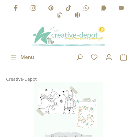
Zum Hauptinhalt springen
Menü
Creative-Depot
Bildergalerie überspringen