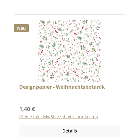
Neu
Designpapier - Weihnachtsbotanik
Regulärer Preis:
1,40 €
Preise inkl. MwSt. zzgl. Versandkosten
Details