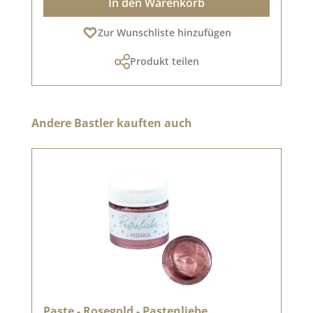
In den Warenkorb
Zur Wunschliste hinzufügen
Produkt teilen
Produktgalerie überspringen
Andere Bastler kauften auch
Paste - Rosegold - Pastenliebe