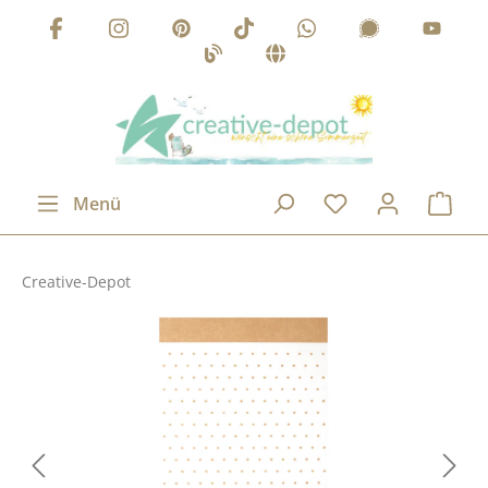
Zum Hauptinhalt springen
Menü
Creative-Depot
Bildergalerie überspringen