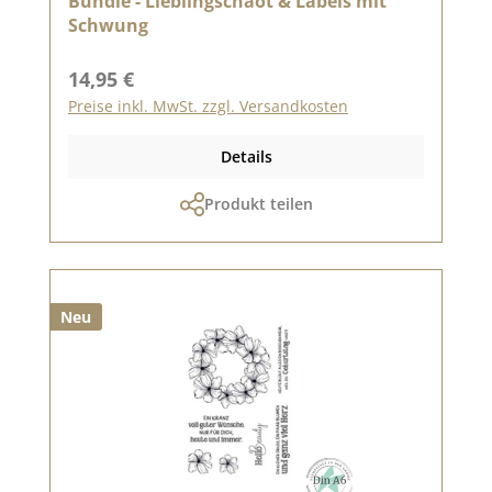
Bundle - Lieblingschaot & Labels mit
Schwung
Regulärer Preis:
14,95 €
Preise inkl. MwSt. zzgl. Versandkosten
Details
Produkt teilen
Neu