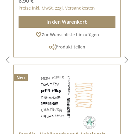
Regulärer Preis:
6,90 €
Preise inkl. MwSt. zzgl. Versandkosten
In den Warenkorb
Zur Wunschliste hinzufügen
Produkt teilen
Neu