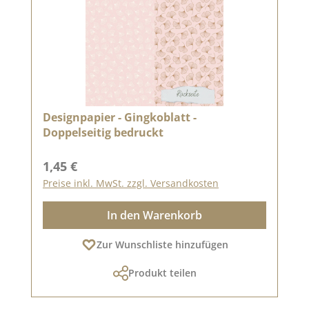
Designpapier - Gingkoblatt -
Doppelseitig bedruckt
Regulärer Preis:
1,45 €
Preise inkl. MwSt. zzgl. Versandkosten
In den Warenkorb
Zur Wunschliste hinzufügen
Produkt teilen